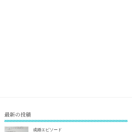
モラトリアム人間
2018-10-27
次の記事
江の島大人の遠足 (イベントのお知らせ)
2018-11-02
最新の投稿
成婚エピソード