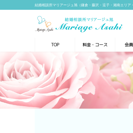
コ
ナ
結婚相談所マリアージュ旭（鎌倉・藤沢・逗子・湘南エリア
ン
ビ
テ
ゲ
ン
ー
ツ
シ
へ
ョ
ス
ン
TOP
料金・コース
会
キ
に
ッ
移
プ
動