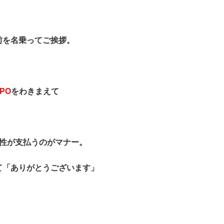
前を名乗ってご挨拶。
PO
をわきまえて
。
男性が支払うのがマナー。
て「ありがとうございます」