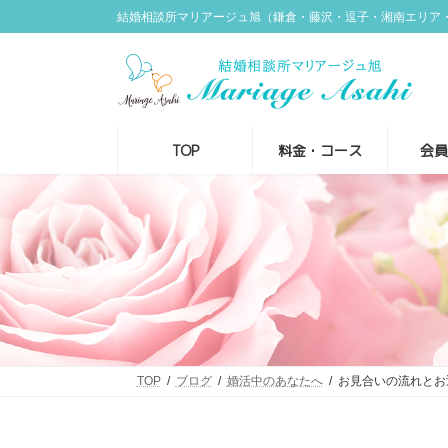
コ
ナ
結婚相談所マリアージュ旭（鎌倉・藤沢・逗子・湘南エリア
ン
ビ
テ
ゲ
ン
ー
ツ
シ
へ
ョ
ス
ン
TOP
料金・コース
会
キ
に
ッ
移
プ
動
TOP
ブログ
婚活中のあなたへ
お見合いの流れとお