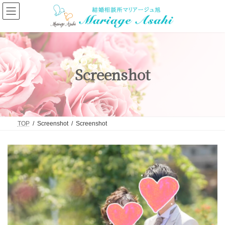
コ
ナ
ン
ビ
テ
ゲ
ン
ー
ツ
シ
へ
ョ
ス
ン
キ
に
Screenshot
ッ
移
プ
動
TOP
Screenshot
Screenshot