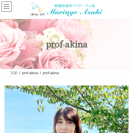
コ
ナ
ン
ビ
テ
ゲ
ン
ー
ツ
シ
へ
ョ
ス
ン
キ
に
prof-akina
ッ
移
プ
動
TOP
prof-akina
prof-akina